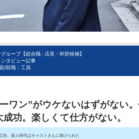
グループ【総合職 - 店長・幹部候補】
インタビュー記事
歳)/前職：工員
リーワン”がウケないはずがない
大成功。楽しくて仕方がない。
広告。新人時代はキャストさんに助けられた