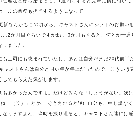
の管理などから始まって、1週間もすると先輩に横に付いて
ホールの業務も担当するようになって。
の更新なんかもこの頃から。キャストさんにシフトのお願い
……2か月目ぐらいですかね 。3か月もすると、何とか一通
なりました。
にも上司にも恵まれていたし、あとは自分がまだ20代前半
 キャストさんは自分と同い年か年上だったので、こういう
くしてもらえた気がします。
スも多かったんですよ。だけどみんな「しょうがない。次
しねー（笑）」とか。 そうされると逆に自分も、申し訳な
となりますよね。当時を振り返ると、キャストさん達には