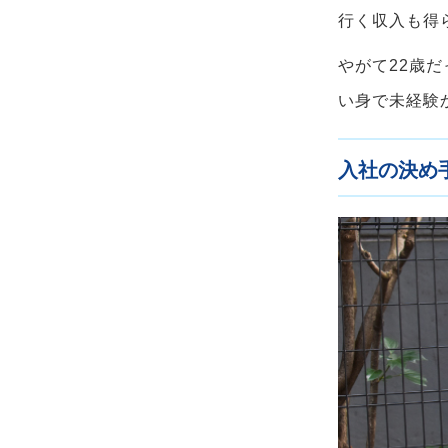
行く収入も得
やがて22歳
い身で未経験
入社の決め