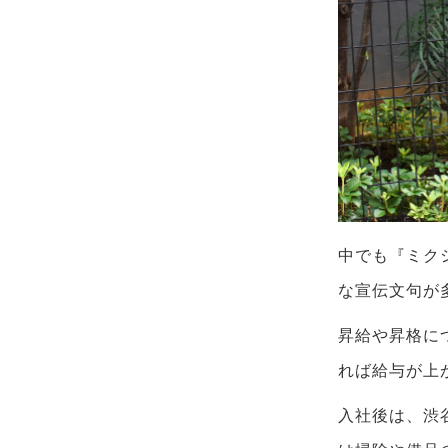
中でも『ミク
な宣伝文句が
昇給や昇格に
れば給与が上
入社後は、渋