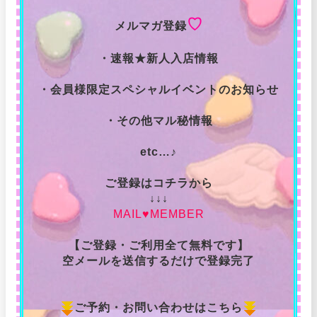
♡
メルマガ登録
・速報★新人入店情報
・会員様限定スペシャルイベントのお知らせ
・その他マル秘情報
etc…♪
ご登録はコチラから
↓↓↓
MAIL♥MEMBER
【ご登録・ご利用全て無料です】
空メールを送信するだけで登録完了
ご予約・お問い合わせはこちら