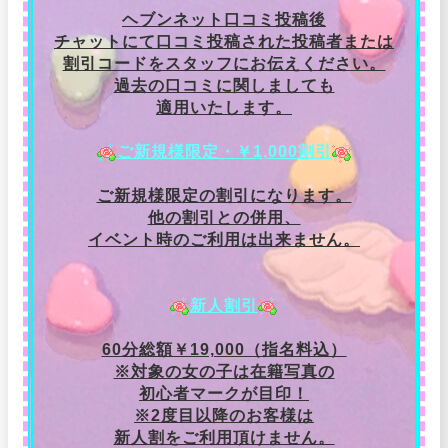
ヘブンネット口コミ投稿後
チャットにて口コミ投稿された投稿者または
割引コードをスタッフにお伝えください。
過去の口コミに関しましても
適用いたします。
ご新規様限定・￥1,000割引
ご新規様限定の割引になります。
他の割引との併用、
イベント時のご利用は出来ません。
新人割引
60分総額￥19,000（指名料込）
※対象の女の子は在籍写真の
初心者マークが目印！
※2度目以降のお客様は
新人割をご利用頂けません。