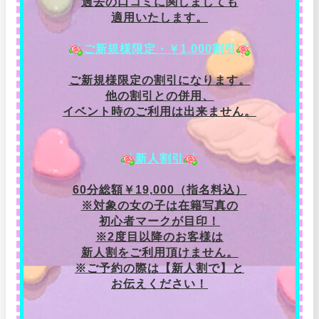
過去の口コミに関しましても
適用いたします。
ご新規様限定・￥1,000割引
ご新規様限定の割引になります。
他の割引との併用、
イベント時のご利用は出来ません。
新人割引
60分総額￥19,000（指名料込）
※対象の女の子は在籍写真の
初心者マークが目印！
※2度目以降のお客様は
新人割をご利用頂けません。
※ご予約の際は【新人割で】と
お伝えください！