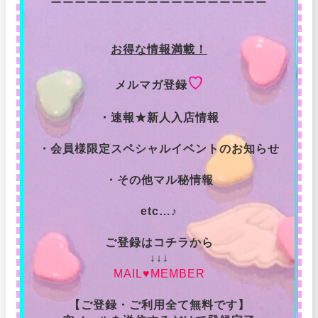
ーーーーーーーーーーーーーーーーーー
お得な情報満載！
♡
メルマガ登録
・速報★新人入店情報
・会員様限定スペシャルイベントのお知らせ
・その他マル秘情報
etc…♪
ご登録はコチラから
↓↓↓
MAIL♥MEMBER
【ご登録・ご利用全て無料です】