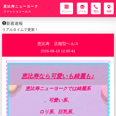
恵比寿ニューヨーク
メニュー
メール
電話
地図
ファッションヘルス
新着速報
リアルタイムで更新！
恵比寿 店舗型ヘルス
2026-08-10 12:00:41
♪
恵比寿なら可愛いも綺麗も
恵比寿ニューヨークでは綺麗系
、可愛い系、
ロリ系、巨乳系、