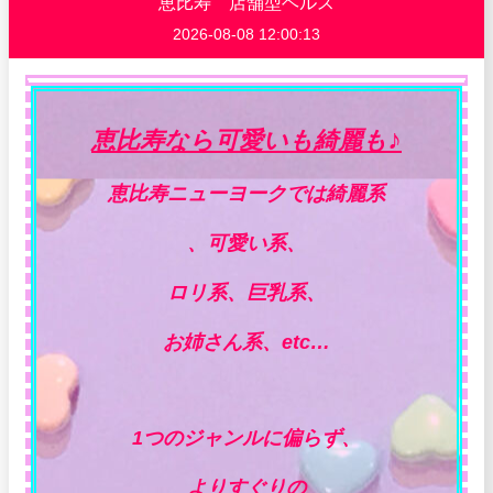
恵比寿 店舗型ヘルス
2026-08-08 12:00:13
♪
恵比寿なら可愛いも綺麗も
恵比寿ニューヨークでは綺麗系
、可愛い系、
ロリ系、巨乳系、
お姉さん系、etc…
1つのジャンルに偏らず、
よりすぐりの