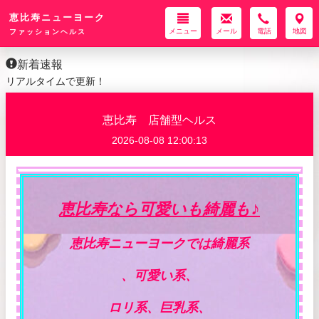
恵比寿ニューヨーク
メニュー
メール
電話
地図
ファッションヘルス
新着速報
リアルタイムで更新！
恵比寿 店舗型ヘルス
2026-08-08 12:00:13
♪
恵比寿なら可愛いも綺麗も
恵比寿ニューヨークでは綺麗系
、可愛い系、
ロリ系、巨乳系、