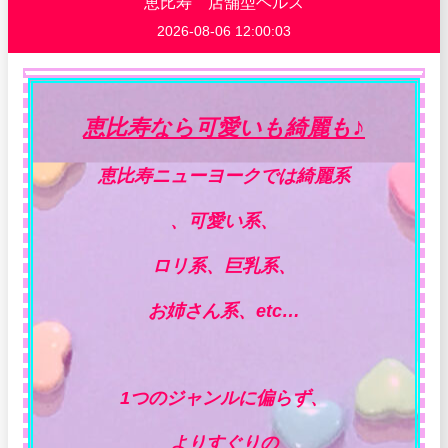
恵比寿 店舗型ヘルス
2026-08-06 12:00:03
♪
恵比寿なら可愛いも綺麗も
恵比寿ニューヨークでは綺麗系
、可愛い系、
ロリ系、巨乳系、
お姉さん系、etc…
1つのジャンルに偏らず、
よりすぐりの