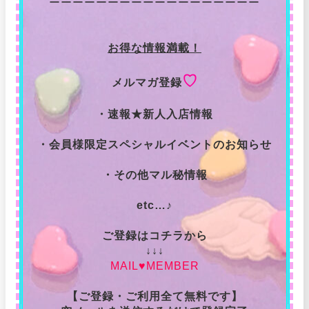
ーーーーーーーーーーーーーーーーーー
お得な情報満載！
♡
メルマガ登録
・速報★新人入店情報
・会員様限定スペシャルイベントのお知らせ
・その他マル秘情報
etc…♪
ご登録はコチラから
↓↓↓
MAIL♥MEMBER
【ご登録・ご利用全て無料です】