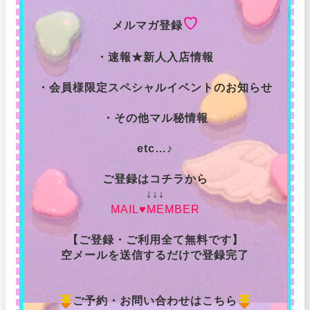
♡
メルマガ登録
・速報★新人入店情報
・会員様限定スペシャルイベントのお知らせ
・その他マル秘情報
etc…♪
ご登録はコチラから
↓↓↓
MAIL♥MEMBER
【ご登録・ご利用全て無料です】
空メールを送信するだけで登録完了
ご予約・お問い合わせはこちら