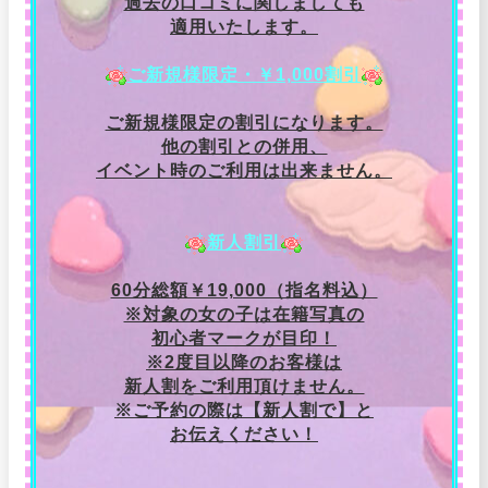
過去の口コミに関しましても
適用いたします。
ご新規様限定・￥1,000割引
ご新規様限定の割引になります。
他の割引との併用、
イベント時のご利用は出来ません。
新人割引
60分総額￥19,000（指名料込）
※対象の女の子は在籍写真の
初心者マークが目印！
※2度目以降のお客様は
新人割をご利用頂けません。
※ご予約の際は【新人割で】と
お伝えください！