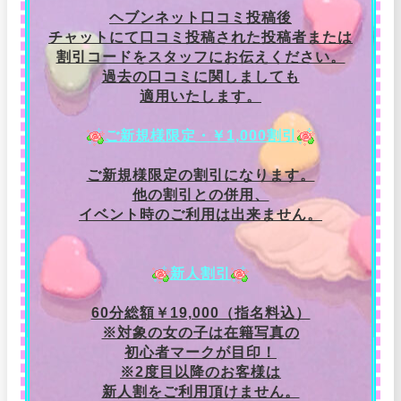
ヘブンネット口コミ投稿後
チャットにて口コミ投稿された投稿者または
割引コードをスタッフにお伝えください。
過去の口コミに関しましても
適用いたします。
ご新規様限定・￥1,000割引
ご新規様限定の割引になります。
他の割引との併用、
イベント時のご利用は出来ません。
新人割引
60分総額￥19,000（指名料込）
※対象の女の子は在籍写真の
初心者マークが目印！
※2度目以降のお客様は
新人割をご利用頂けません。